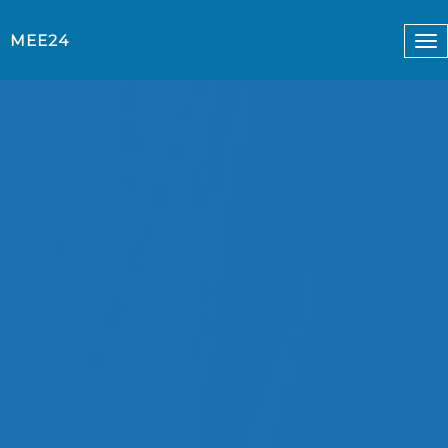
MEE24
To
nav