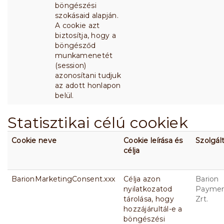
böngészési
szokásaid alapján.
A cookie azt
biztosítja, hogy a
böngésződ
munkamenetét
(session)
azonosítani tudjuk
az adott honlapon
belül.
Statisztikai célú cookiek
Cookie neve
Cookie leírása és
Szolgál
célja
BarionMarketingConsent.xxx
Célja azon
Barion
nyilatkozatod
Payme
tárolása, hogy
Zrt.
hozzájárultál-e a
böngészési