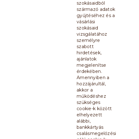
szokásaidból
származó adatok
gyűjtéséhez és a
vásárlási
szokásaid
vizsgálatához
személyre
szabott
hirdetések,
ajánlatok
megjelenítse
érdekében.
Amennyiben a
hozzájárultál,
akkor a
működéshez
szükséges
cookie-k között
elhelyezett
alábbi,
bankkártyás
csalásmegelőzési