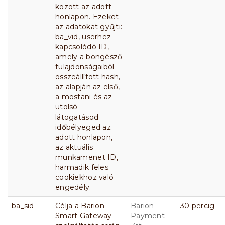
között az adott
honlapon. Ezeket
az adatokat gyűjti:
ba_vid, userhez
kapcsolódó ID,
amely a böngésző
tulajdonságaiból
összeállított hash,
az alapján az első,
a mostani és az
utolsó
látogatásod
időbélyeged az
adott honlapon,
az aktuális
munkamenet ID,
harmadik feles
cookiekhoz való
engedély.
ba_sid
Célja a Barion
Barion
30 percig
Smart Gateway
Payment