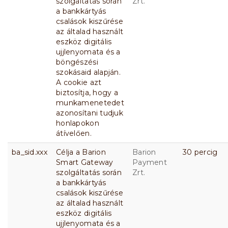
szolgáltatás során
Zrt.
a bankkártyás
csalások kiszűrése
az általad használt
eszköz digitális
ujjlenyomata és a
böngészési
szokásaid alapján.
A cookie azt
biztosítja, hogy a
munkamenetedet
azonosítani tudjuk
honlapokon
átívelően.
ba_sid.xxx
Célja a Barion
Barion
30 percig
Smart Gateway
Payment
szolgáltatás során
Zrt.
a bankkártyás
csalások kiszűrése
az általad használt
eszköz digitális
ujjlenyomata és a