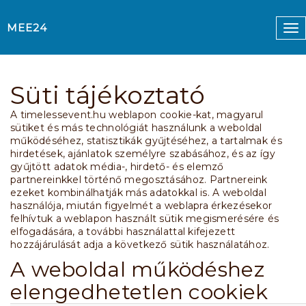
MEE24
To
nav
Süti tájékoztató
A timelessevent.hu weblapon cookie-kat, magyarul
sütiket és más technológiát használunk a weboldal
működéséhez, statisztikák gyűjtéséhez, a tartalmak és
hirdetések, ajánlatok személyre szabásához, és az így
gyűjtött adatok média-, hirdető- és elemző
partnereinkkel történő megosztásához. Partnereink
ezeket kombinálhatják más adatokkal is. A weboldal
használója, miután figyelmét a weblapra érkezésekor
felhívtuk a weblapon használt sütik megismerésére és
elfogadására, a további használattal kifejezett
hozzájárulását adja a következő sütik használatához.
A weboldal működéshez
elengedhetetlen cookiek