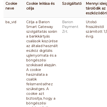
Cookie
Cookie leírása és
Szolgáltató
Mennyi idei
neve
célja
tárolódik az
eszközödön
ba_vid
Célja a Barion
Barion
Utolsó
Smart Gateway
Payment
frissüléstől
szolgáltatás során
Zrt.
számított 1,
a bankkártyás
évig.
csalások kiszűrése
az általad használt
eszköz digitális
ujjlenyomata és a
böngészési
szokásaid alapján.
A cookie
használata a
csalók
felismeréséhez
szükséges. A
cookie azt
biztosítja, hogy a
böngészési