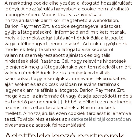
A marketing cookie elhelyezése a látogató hozzájárulását
igényli. A hozzájárulás hiányában a cookie nem tárolható
a böngészőben. Módosítása, visszavonása a
hozzájárulásnak bármikor megtehető a weboldalon.
Barion Payment Zrt. a cookie segítségével adatokat
gyűjt a látogatásokról; információ arról mit kattintanak,
melyik termék/szolgáltatás iránt érdeklődik a látogató
vagy a félbehagyott rendelésekről. Adatokat gyűjtenek
modellek felépítéséhez a látogató viselkedéséről
valamint személyreszabott ajánlatok és digitális
hirdetések előállításához. Cél, hogy releváns hirdetések
jelenjenek meg a látogatóknak olyan termékekről amiért
valóban érdeklődnek. Ezek a cookiek biztosítják
számunkra, hogy elkerüljük az irreleváns reklámokat és
ajánlásokat és azok csak valóban releváns tartalmak
legyenek amire affinis a látogató. Barion Payment Zrt.
maga kezeli az információt vagy átadja szerződött média
és hirdető partnereinek.
[1]
. Ebből a célból ezen partnerek
azonosítói is eltárolásra kerülnek a Barion cookie-k
mellett. A hozzájárulás ezen cookiek tárolását is lehetővé
teszi. További részleteket az
adatkezelési tájékoztatóban
olvashatsz az adatok felhazsnálásáról.
Adatfeldolgozó partnerek