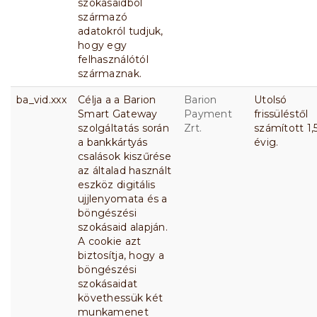
szokásaidból
származó
adatokról tudjuk,
hogy egy
felhasználótól
származnak.
ba_vid.xxx
Célja a a Barion
Barion
Utolsó
Smart Gateway
Payment
frissüléstől
szolgáltatás során
Zrt.
számított 1,
a bankkártyás
évig.
csalások kiszűrése
az általad használt
eszköz digitális
ujjlenyomata és a
böngészési
szokásaid alapján.
A cookie azt
biztosítja, hogy a
böngészési
szokásaidat
követhessük két
munkamenet