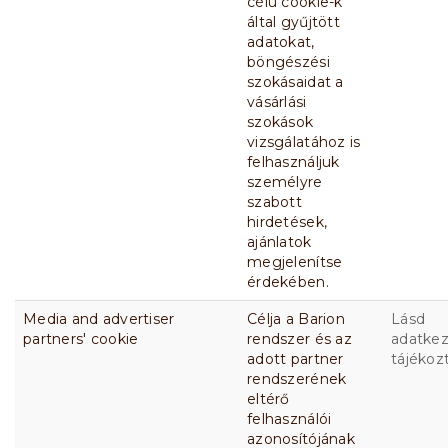
célú cookie-k
által gyűjtött
adatokat,
böngészési
szokásaidat a
vásárlási
szokások
vizsgálatához is
felhasználjuk
személyre
szabott
hirdetések,
ajánlatok
megjelenítse
érdekében.
Media and advertiser
Célja a Barion
Lásd
partners' cookie
rendszer és az
adatkez
adott partner
tájékoz
rendszerének
eltérő
felhasználói
azonosítójának